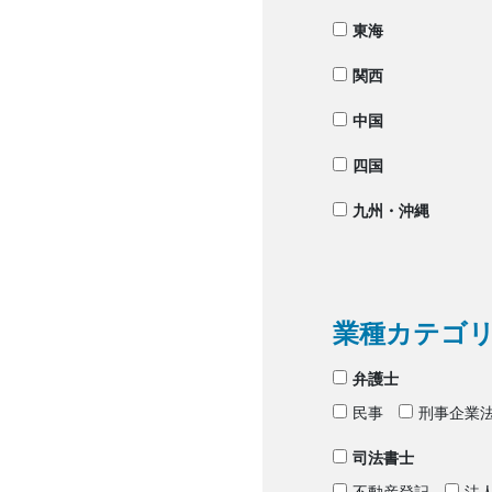
東海
関西
中国
四国
九州・沖縄
業種カテゴ
弁護士
民事
刑事企業
司法書士