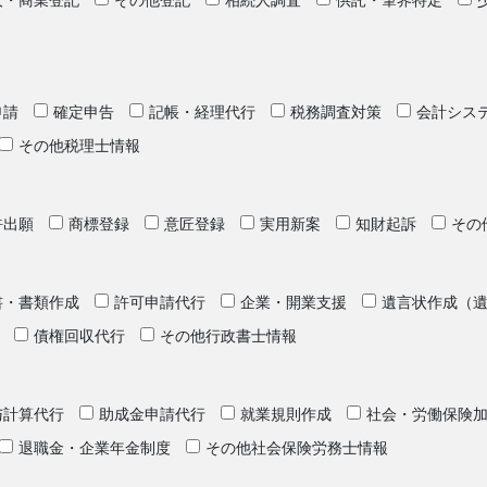
人・商業登記
その他登記
相続人調査
供託・筆界特定
申請
確定申告
記帳・経理代行
税務調査対策
会計シス
その他税理士情報
許出願
商標登録
意匠登録
実用新案
知財起訴
その
書・書類作成
許可申請代行
企業・開業支援
遺言状作成（
債権回収代行
その他行政書士情報
与計算代行
助成金申請代行
就業規則作成
社会・労働保険
退職金・企業年金制度
その他社会保険労務士情報