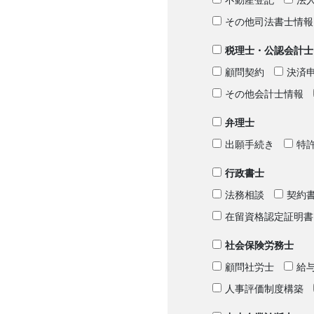
不動産登記
法
その他司法書士情報
税理士・公認会計士
顧問契約
決済
その他会計士情報
弁理士
出願手続き
特
行政書士
法務相談
契約
在留資格認定証明書
社会保険労務士
顧問社労士
給
人事評価制度構築