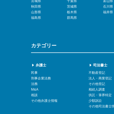
宮城県
千葉県
富山県
秋田県
茨城県
石川県
山形県
栃木県
福井県
福島県
群馬県
カテゴリー
弁護士
司法書士
民事
不動産登記
刑事企業法務
法人・商業登記
法務
その他登記
M&A
相続人調査
相談
供託・筆界特定
その他弁護士情報
少額訴訟
その他司法書士