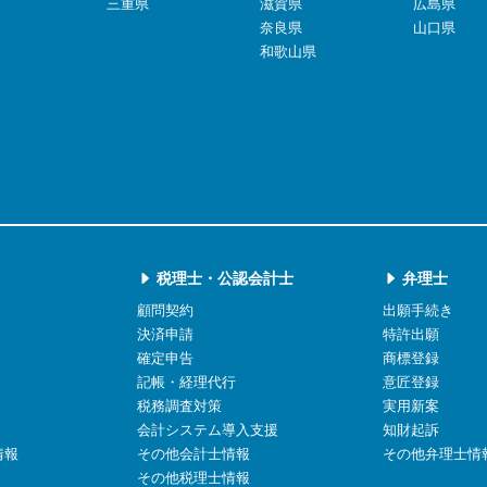
三重県
滋賀県
広島県
奈良県
山口県
和歌山県
税理士・公認会計士
弁理士
顧問契約
出願手続き
決済申請
特許出願
確定申告
商標登録
記帳・経理代行
意匠登録
税務調査対策
実用新案
会計システム導入支援
知財起訴
情報
その他会計士情報
その他弁理士情
その他税理士情報