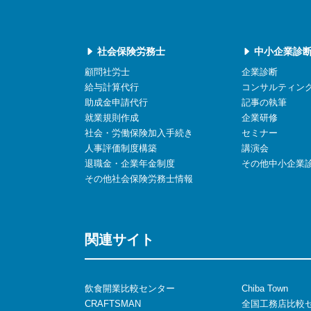
社会保険労務士
中小企業診
顧問社労士
企業診断
給与計算代行
コンサルティン
助成金申請代行
記事の執筆
就業規則作成
企業研修
社会・労働保険加入手続き
セミナー
人事評価制度構築
講演会
退職金・企業年金制度
その他中小企業
その他社会保険労務士情報
関連サイト
飲食開業比較センター
Chiba Town
CRAFTSMAN
全国工務店比較