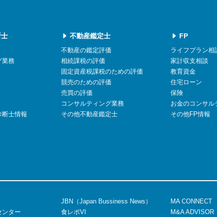
断士
不動産鑑定士
FP
不動産の鑑定評価
ライフプラン相
グ業務
相続課税の評価
家計収支相談
固定資産税課税のための評価
教育資金
競売のための評価
住宅ローン
売買の評価
保険
コンサルティング業務
お金のコンサル
診断士情報
その他不動産鑑定士
その他FP情報
JBN（Japan Bussiness News）
MA CONNECT
センター
食レポVI
M&A ADVISOR