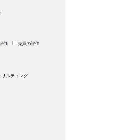
会
評価
売買の評価
ンサルティング