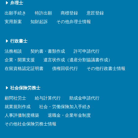
弁理士
出願手続き
特許出願
商標登録
意匠登録
実用新案
知財起訴
その他弁理士情報
行政書士
法務相談
契約書・書類作成
許可申請代行
企業・開業支援
遺言状作成（遺産分割協議書作成）
在留資格認定証明書
債権回収代行
その他行政書士情報
社会保険労務士
顧問社労士
給与計算代行
助成金申請代行
就業規則作成
社会・労働保険加入手続き
人事評価制度構築
退職金・企業年金制度
その他社会保険労務士情報