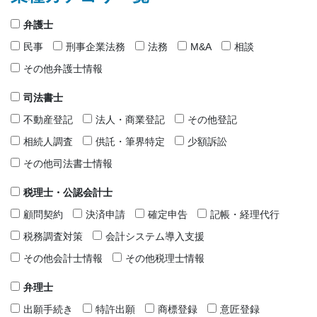
弁護士
民事
刑事企業法務
法務
M&A
相談
その他弁護士情報
司法書士
不動産登記
法人・商業登記
その他登記
相続人調査
供託・筆界特定
少額訴訟
その他司法書士情報
税理士・公認会計士
顧問契約
決済申請
確定申告
記帳・経理代行
税務調査対策
会計システム導入支援
その他会計士情報
その他税理士情報
弁理士
出願手続き
特許出願
商標登録
意匠登録