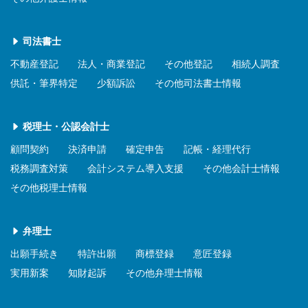
司法書士
不動産登記
法人・商業登記
その他登記
相続人調査
供託・筆界特定
少額訴訟
その他司法書士情報
税理士・公認会計士
顧問契約
決済申請
確定申告
記帳・経理代行
税務調査対策
会計システム導入支援
その他会計士情報
その他税理士情報
弁理士
出願手続き
特許出願
商標登録
意匠登録
実用新案
知財起訴
その他弁理士情報