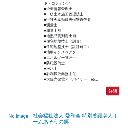
ド・コンテンツ）
■企業情報管理士
■一級土木施工管理技士
■甲種火薬類取扱保安責任者
■測量士
■測量士補
■地盤品質判定士補
■住宅地盤技士（調査）
■住宅地盤技士（設計施工）
■地盤インスペクター
■エネルギー管理士
■防犯設備士
■潜水士
■砂利採取業務主任
■太陽光発電アドバイザー etc..
詳細
社会福祉法人 愛和会 特別養護老人ホ
No Image
ームあそうの郷