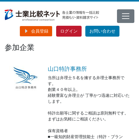
会員登録
ログイン
お問い合わせ
参加企業
山口特許事務所
当所は弁理士５名を擁する弁理士事務所で
す。
創業４０年以上。
経験豊富な弁理士が 丁寧かつ迅速に対応いた
します。
特許出願等に関するご相談は原則無料です。
まずはお気軽にご相談ください。
保有資格者
■一級知的財産管理技能士（特許・ブラン